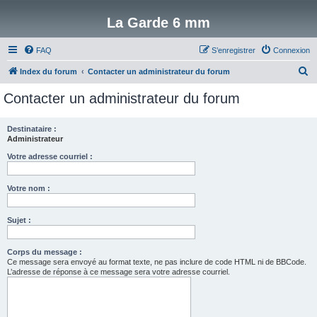
La Garde 6 mm
FAQ
S’enregistrer
Connexion
R
Index du forum
Contacter un administrateur du forum
e
Contacter un administrateur du forum
c
h
Destinataire :
Administrateur
e
r
Votre adresse courriel :
c
Votre nom :
h
e
Sujet :
r
Corps du message :
Ce message sera envoyé au format texte, ne pas inclure de code HTML ni de BBCode.
L’adresse de réponse à ce message sera votre adresse courriel.