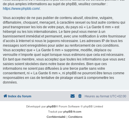
de plus amples informations au sujet de phpBB, veuillez consulter :
https://www.phpbb.com/
.
Vous acceptez de ne pas publier de contenu abusif, obscène, vulgaire,
diffamatoire, choquant, menaçant, à caractère sexuel ou tout autre contenu qui
peut transgresser les lois de votre pays, du pays où « La Garde 6 mm » est
hébergé ou les lois internationales. Le faire peut vous mener à un
bannissement immédiat et permanent, avec une notification à votre fournisseur
d’accès à Internet si nous le jugeons nécessaire. Les adresses IP de tous les
messages sont enregistrées pour aider au renforcement de ces conditions.
Vous acceptez que « La Garde 6 mm » supprime, modifie, déplace ou
verrouille n’importe quel sujet lorsque nous estimons que cela est nécessaire.
En tant que membre, vous acceptez que toutes les informations que vous avez
saisies soient stockées dans notre base de données. Bien que ces
informations ne soient pas diffusées à une tierce partie sans votre
consentement, ni « La Garde 6 mm », ni phpBB ne pourront être tenus comme
responsables en cas de tentative de piratage visant à compromettre les
données.
Index du forum
Heures au format
UTC+02:00
Développé par
phpBB
® Forum Software © phpBB Limited
Traduit par
phpBB-fr.com
Confidentialité
|
Conditions