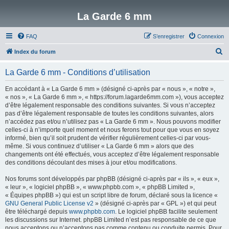
La Garde 6 mm
FAQ
S’enregistrer
Connexion
R
Index du forum
e
La Garde 6 mm - Conditions d’utilisation
c
h
En accédant à « La Garde 6 mm » (désigné ci-après par « nous », « notre »,
« nos », « La Garde 6 mm », « https://forum.lagarde6mm.com »), vous acceptez
e
d’être légalement responsable des conditions suivantes. Si vous n’acceptez
r
pas d’être légalement responsable de toutes les conditions suivantes, alors
n’accédez pas et/ou n’utilisez pas « La Garde 6 mm ». Nous pouvons modifier
c
celles-ci à n’importe quel moment et nous ferons tout pour que vous en soyez
h
informé, bien qu’il soit prudent de vérifier régulièrement celles-ci par vous-
même. Si vous continuez d’utiliser « La Garde 6 mm » alors que des
e
changements ont été effectués, vous acceptez d’être légalement responsable
r
des conditions découlant des mises à jour et/ou modifications.
Nos forums sont développés par phpBB (désigné ci-après par « ils », « eux »,
« leur », « logiciel phpBB », « www.phpbb.com », « phpBB Limited »,
« Équipes phpBB ») qui est un script libre de forum, déclaré sous la licence «
GNU General Public License v2
» (désigné ci-après par « GPL ») et qui peut
être téléchargé depuis
www.phpbb.com
. Le logiciel phpBB facilite seulement
les discussions sur Internet. phpBB Limited n’est pas responsable de ce que
nous acceptons ou n’acceptons pas comme contenu ou conduite permis. Pour